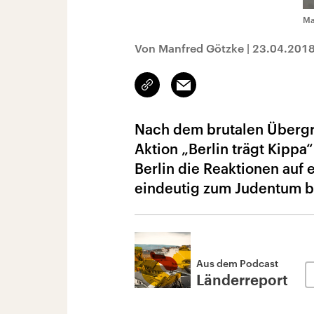
Ma
Von Manfred Götzke
|
23.04.201
Link
Email
kopieren/teilen
Nach dem brutalen Übergrif
Aktion „Berlin trägt Kippa“
Berlin die Reaktionen auf
eindeutig zum Judentum 
Aus dem Podcast
Länderreport