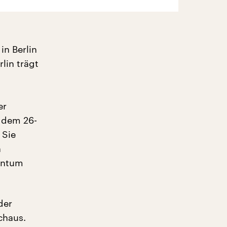
in Berlin
lin trägt
er
t dem 26-
 Sie
n
dentum
der
chaus.