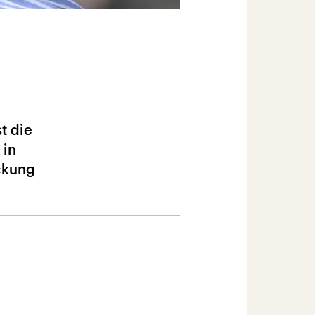
t die
 in
ckung