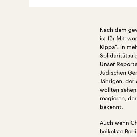
Nach dem gewal
ist für Mittw
Kippa“. In me
Solidaritätsak
Unser Reporte
Jüdischen Gem
Jährigen, der 
wollten sehen
reagieren, de
bekennt.
Auch wenn Cha
heikelste Berl