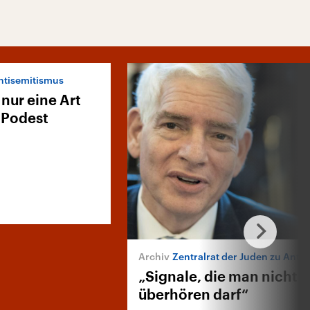
ntisemitismus
nur eine Art
 Podest
Zentralrat der Juden zu Antisemi
„Signale, die man nicht
überhören darf“