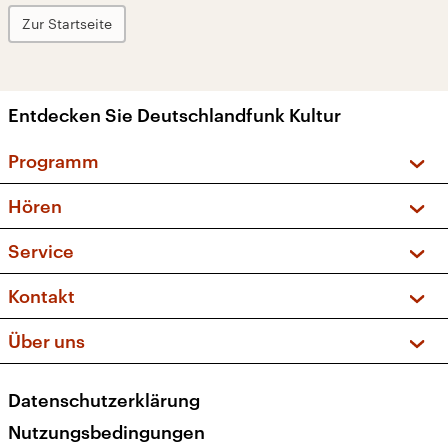
Zur Startseite
Entdecken Sie Deutschlandfunk Kultur
Programm
Vorschau und Rückschau
Hören
Sendungen und Podcasts
Livestream
Service
Musikliste
Frequenzen (UKW + DAB+)
FAQ
Kontakt
Kakadu – Das Kinderprogramm
Apps
Archiv
Hörerservice
Über uns
Newsletter
Social Media
Deutschlandradio
RSS
Datenschutzerklärung
Presse
Veranstaltungen
Nutzungsbedingungen
Karriere