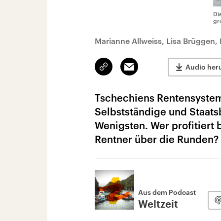
Di
gr
Marianne Allweiss, Lisa Brüggen,
Link
Email
Audio her
kopieren/teilen
Tschechiens Rentensystem s
Selbstständige und Staats
Wenigsten. Wer profitier
Rentner über die Runden?
Aus dem Podcast
Weltzeit