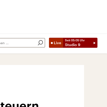
Seit
05:05
Uhr
Live
Studio 9
teuern