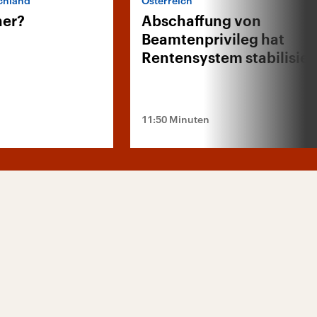
schland
Österreich
her?
Abschaffung von
Beamtenprivileg hat
Rentensystem stabilisier
11:50 Minuten