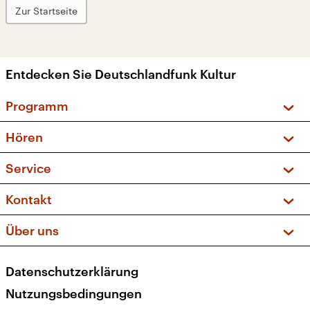
Zur Startseite
Entdecken Sie Deutschlandfunk Kultur
Programm
Vorschau und Rückschau
Hören
Sendungen und Podcasts
Livestream
Service
Musikliste
Frequenzen (UKW + DAB+)
FAQ
Kontakt
Kakadu – Das Kinderprogramm
Apps
Archiv
Hörerservice
Über uns
Newsletter
Social Media
Deutschlandradio
RSS
Datenschutzerklärung
Presse
Veranstaltungen
Nutzungsbedingungen
Karriere