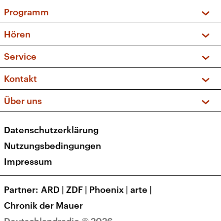
Programm
Vorschau und Rückschau
Hören
Sendungen und Podcasts
Livestream
Service
Musikliste
Frequenzen (UKW + DAB+)
FAQ
Kontakt
Kakadu – Das Kinderprogramm
Apps
Archiv
Hörerservice
Über uns
Newsletter
Social Media
Deutschlandradio
RSS
Datenschutzerklärung
Presse
Veranstaltungen
Nutzungsbedingungen
Karriere
Impressum
Transparenz
Korrekturen und Richtigstellungen
Partner
ARD
|
ZDF
|
Phoenix
|
arte
|
Barrierefreiheit
Chronik der Mauer