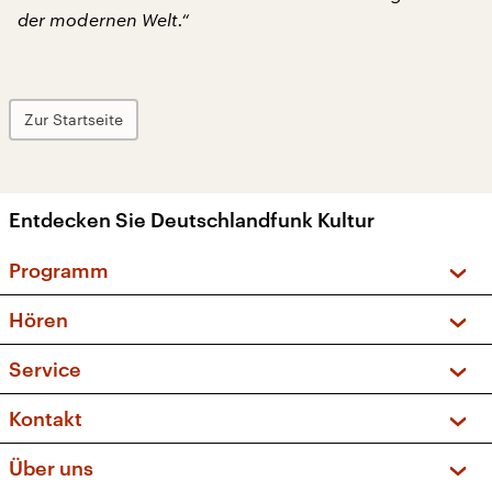
der modernen Welt.“
Zur Startseite
Entdecken Sie Deutschlandfunk Kultur
Programm
Vorschau und Rückschau
Hören
Sendungen und Podcasts
Livestream
Service
Musikliste
Frequenzen (UKW + DAB+)
FAQ
Kontakt
Kakadu – Das Kinderprogramm
Apps
Archiv
Hörerservice
Über uns
Newsletter