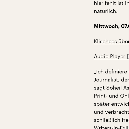
hier fehlt ist 
natürlich.
Mittwoch, 07.
Klischees über
Audio Player
„Ich definiere
Journalist, d
sagt Soheil As
Print- und On
später entwick
und verbracht
schließlich f
Writers-in-Ex