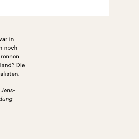
war in
um noch
brennen
land? Die
listen.
 Jens-
ndung