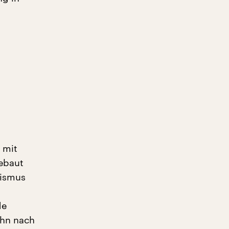
 mit
gebaut
lismus
de
ohn nach