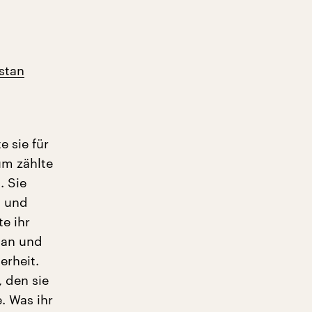
istan
e sie für
um zählte
. Sie
g und
e ihr
tan und
erheit.
, den sie
. Was ihr