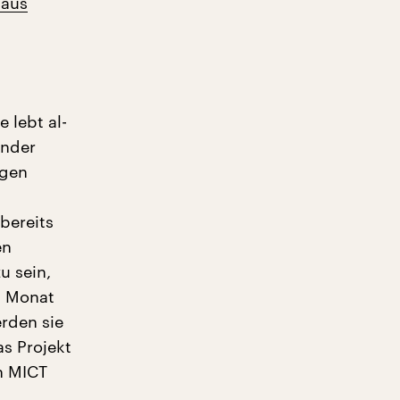
 aus
 lebt al-
ender
igen
bereits
en
u sein,
n Monat
erden sie
as Projekt
n MICT