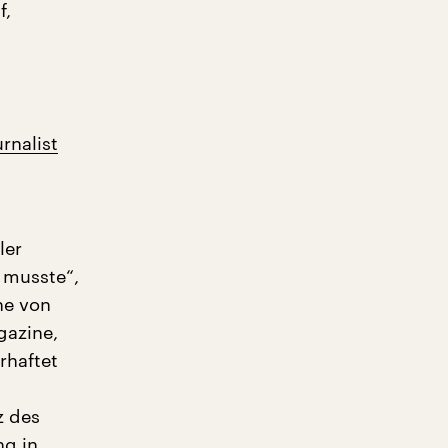
f,
rnalist
ler
n musste“,
ihe von
gazine,
rhaftet
z des
ng in