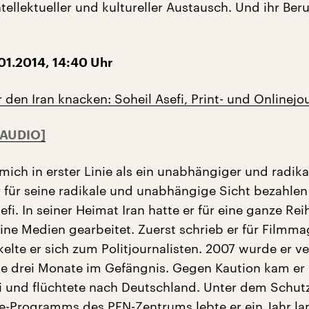
intellektueller und kultureller Austausch. Und ihr Beru
01.2014, 14:40 Uhr
 den Iran knacken: Soheil Asefi, Print- und Onlinejou
 mich in erster Linie als ein unabhängiger und radika
er für seine radikale und unabhängige Sicht bezahle
efi. In seiner Heimat Iran hatte er für eine ganze Re
line Medien gearbeitet. Zuerst schrieb er für Filmma
elte er sich zum Politjournalisten. 2007 wurde er ve
e drei Monate im Gefängnis. Gegen Kaution kam er
rei und flüchtete nach Deutschland. Unter dem Schut
ile-Programms des PEN-Zentrums lebte er ein Jahr la