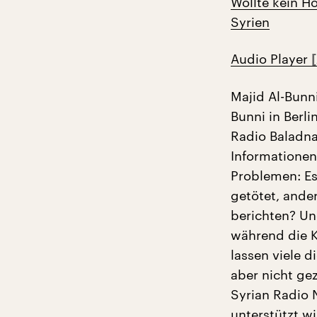
Wollte kein Ho
Syrien
Audio Player
Majid Al-Bunni
Bunni in Berli
Radio Baladna
Informationen
Problemen: Es
getötet, ande
berichten? Und
während die K
lassen viele d
aber nicht gez
Syrian Radio 
unterstützt wi