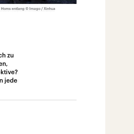
nz Homs entlang
© Imago / Xinhua
ch zu
en,
ektive?
n jede