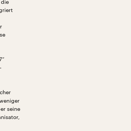
 die
riert
r
se
7“
-
icher
 weniger
ber seine
nisator,