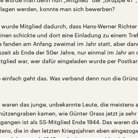
e wurde man denn nun „Mitglied“ der „Gruppe 47“,
lagen werden, konnte man sich bewerben?
wurde Mitglied dadurch, dass Hans-Werner Richter
einen schickte und dort eine Einladung zu einem Tre
e fanden am Anfang zweimal im Jahr statt, aber dann
zeit ab Ende der 50er Jahre, nur einmal im Jahr an 
tglied war, wer dafür eingeladen wurde per Postkar
 einfach geht das. Was verband denn nun die Gründ
 waren das junge, unbekannte Leute, die meistens
ützengraben kamen, wie Günter Grass jetzt ja sehr
gangen ist als SS-Mitglied Ende 1944. Das waren die 
tens, die in den letzten Kriegsjahren eben eingezog