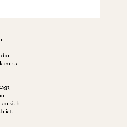
ut
 die
 kam es
sagt,
on
 um sich
h ist.