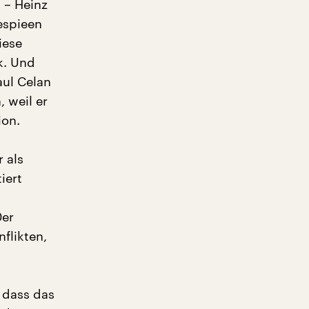
 – Heinz
espieen
iese
k. Und
aul Celan
 weil er
ion.
 als
iert
0er
flikten,
 dass das