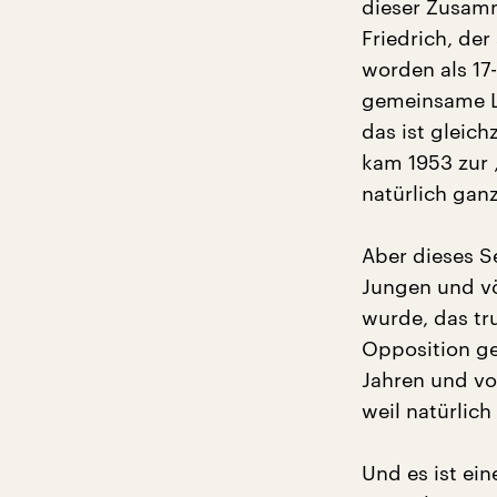
dieser Zusamm
Friedrich, de
worden als 17
gemeinsame La
das ist gleich
kam 1953 zur 
natürlich gan
Aber dieses S
Jungen und vö
wurde, das tr
Opposition ge
Jahren und vo
weil natürlic
Und es ist ei