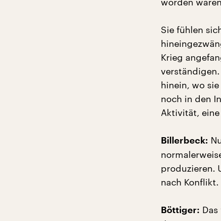
worden waren 
Sie fühlen sich
hineingezwäng
Krieg angefang
verständigen.
hinein, wo sie
noch in den In
Aktivität, ein
Nu
Billerbeck:
normalerweise
produzieren. 
nach Konflikt.
Das 
Böttiger: