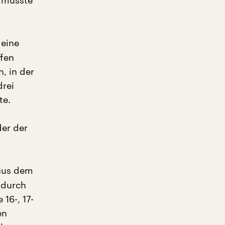
 musste
 eine
ffen
, in der
drei
te.
er der
 aus dem
 durch
16-, 17-
en