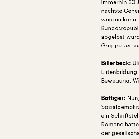
immerhin 20 J
nächste Gener
werden konnte
Bundesrepubli
abgelöst wurd
Gruppe zerbr
Ul
Billerbeck:
Elitenbildung
Bewegung. Wie
Nun,
Böttiger:
Sozialdemokra
ein Schriftste
Romane hatten
der gesellscha