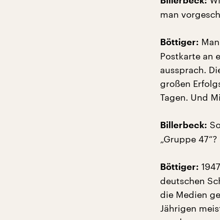
Wi
Billerbeck:
man vorgesch
Man 
Böttiger:
Postkarte an 
aussprach. Di
großen Erfolgs
Tagen. Und Mi
So
Billerbeck:
„Gruppe 47“?
1947
Böttiger:
deutschen Sch
die Medien ge
Jährigen meis