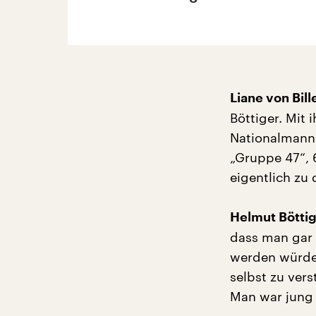
Liane von Bil
Böttiger. Mit 
Nationalmanns
„Gruppe 47“, 
eigentlich z
Helmut Böttig
dass man gar n
werden würde.
selbst zu vers
Man war jung 