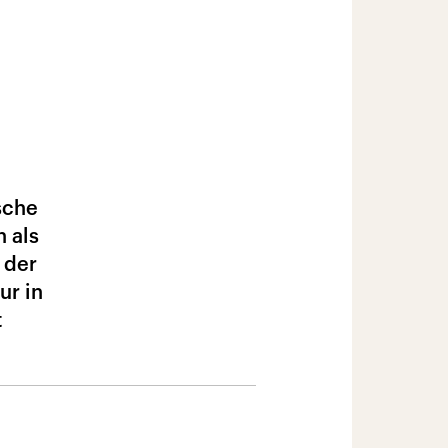
sche
h als
 der
ur in
t