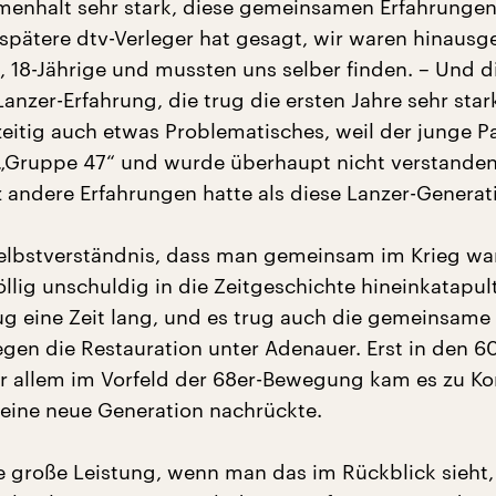
enhalt sehr stark, diese gemeinsamen Erfahrungen
r spätere dtv-Verleger hat gesagt, wir waren hinausg
-, 18-Jährige und mussten uns selber finden. – Und d
nzer-Erfahrung, die trug die ersten Jahre sehr star
zeitig auch etwas Problematisches, weil der junge P
„Gruppe 47“ und wurde überhaupt nicht verstanden,
z andere Erfahrungen hatte als diese Lanzer-Generat
elbstverständnis, dass man gemeinsam im Krieg war
llig unschuldig in die Zeitgeschichte hineinkatapult
ug eine Zeit lang, und es trug auch die gemeinsame
gen die Restauration unter Adenauer. Erst in den 6
r allem im Vorfeld der 68er-Bewegung kam es zu Kon
h eine neue Generation nachrückte.
ne große Leistung, wenn man das im Rückblick sieht,