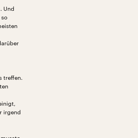
n. Und
 so
meisten
darüber
 treffen.
sten
inigt,
r irgend