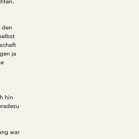
hten.
e den
selbst
schaft
rgen ja
he
h hin
eradezu
ang war