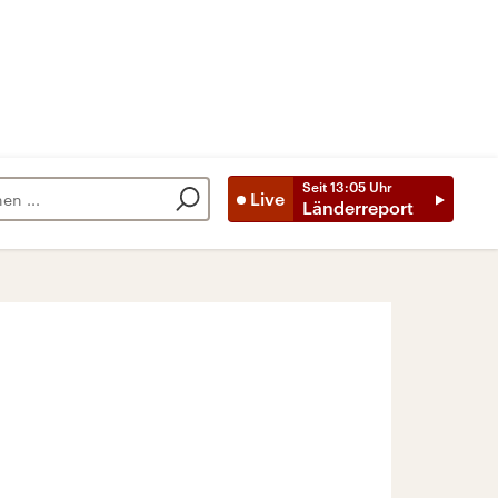
Seit
13:05
Uhr
Live
Länderreport