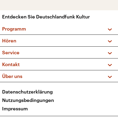
Entdecken Sie Deutschlandfunk Kultur
Programm
Vorschau und Rückschau
Hören
Sendungen und Podcasts
Livestream
Service
Musikliste
Frequenzen (UKW + DAB+)
FAQ
Kontakt
Kakadu – Das Kinderprogramm
Apps
Archiv
Hörerservice
Über uns
Newsletter
Social Media
Deutschlandradio
RSS
Datenschutzerklärung
Presse
Veranstaltungen
Nutzungsbedingungen
Karriere
Impressum
Transparenz