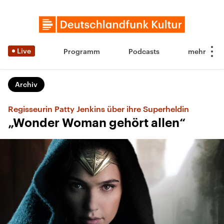
Live
Programm
Podcasts
Archiv
Regisseurin Patty Jenkins über ihre Superheldin
„Wonder Woman gehört allen“