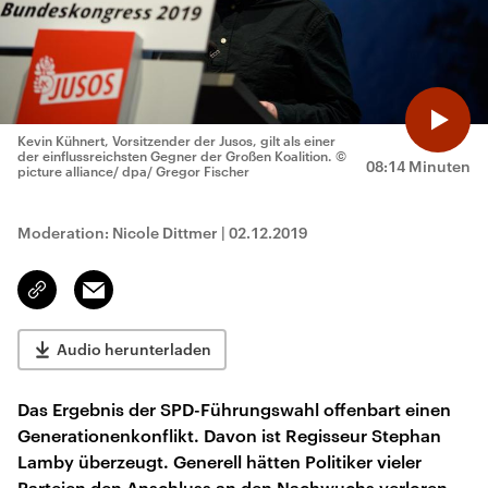
Kevin Kühnert, Vorsitzender der Jusos, gilt als einer
der einflussreichsten Gegner der Großen Koalition.
©
08:14 Minuten
picture alliance/ dpa/ Gregor Fischer
Moderation: Nicole Dittmer
|
02.12.2019
Email
Link
kopieren/teilen
Audio herunterladen
Das Ergebnis der SPD-Führungswahl offenbart einen
Generationenkonflikt. Davon ist Regisseur Stephan
Lamby überzeugt. Generell hätten Politiker vieler
Parteien den Anschluss an den Nachwuchs verloren.