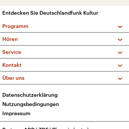
Entdecken Sie Deutschlandfunk Kultur
Programm
Vorschau und Rückschau
Hören
Sendungen und Podcasts
Livestream
Service
Musikliste
Frequenzen (UKW + DAB+)
FAQ
Kontakt
Kakadu – Das Kinderprogramm
Apps
Archiv
Hörerservice
Über uns
Newsletter
Social Media
Deutschlandradio
RSS
Datenschutzerklärung
Presse
Veranstaltungen
Nutzungsbedingungen
Karriere
Impressum
Transparenz
Korrekturen und Richtigstellungen