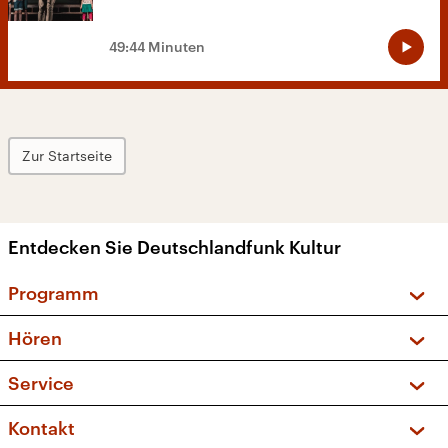
49:44 Minuten
Zur Startseite
Entdecken Sie Deutschlandfunk Kultur
Programm
Vorschau und Rückschau
Hören
Sendungen und Podcasts
Livestream
Service
Musikliste
Frequenzen (UKW + DAB+)
FAQ
Kontakt
Kakadu – Das Kinderprogramm