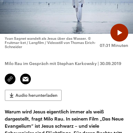
Yvan Sagnet wandelt als Jesus über das Wasser.
©
Fruitmar-ket / Langfilm / Videostill von Thomas Eirich-
07:31 Minuten
Schneider
Milo Rau im Gespräch mit Stephan Karkowsky
|
30.09.2019
Email
Link
kopieren/teilen
Audio herunterladen
Warum wird Jesus eigentlich immer als weiß
dargestellt, fragt Milo Rau. In seinem Film „Das Neue
Evangelium“ ist Jesus schwarz – und viele
Schauspieler sind Flüchtlinge. Für deren Rechte tritt