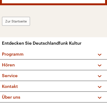
Zur Startseite
Entdecken Sie Deutschlandfunk Kultur
Programm
Vorschau und Rückschau
Hören
Sendungen und Podcasts
Livestream
Service
Musikliste
Frequenzen (UKW + DAB+)
FAQ
Kontakt
Kakadu – Das Kinderprogramm
Apps
Archiv
Hörerservice
Über uns
Newsletter
Social Media
Deutschlandradio