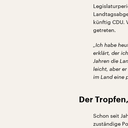
Legislaturper
Landtagsabgeo
künftig CDU. 
getreten.
„Ich habe heu
erklärt, der i
Jahren die Lan
leicht, aber e
im Land eine p
Der Tropfen,
Schon seit Ja
zuständige Po