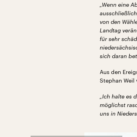
„Wenn eine Ab
ausschließlic
von den Wähle
Landtag veränd
für sehr schä
niedersächsis
sich daran bete
Aus den Ereig
Stephan Weil 
„Ich halte es
möglichst ras
uns in Nieder