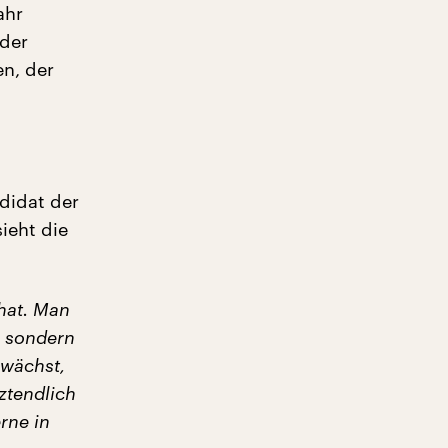
ahr
 der
n, der
didat der
ieht die
 hat. Man
, sondern
 wächst,
ztendlich
rne in