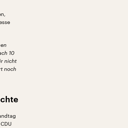
en,
esse
nen
nach 10
r nicht
rt noch
achte
Landtag
r CDU