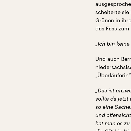
ausgesprochen
scheiterte si
Grünen in ihr
das Fass zum 
„Ich bin keine
Und auch Ber
niedersächsis
„Überläuferin“
„Das ist unzwe
sollte da jetz
so eine Sache
und offensich
hat man es zu 