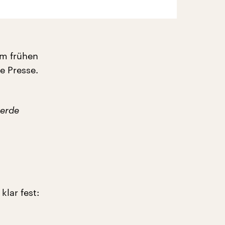
am frühen
e Presse.
werde
lar fest: