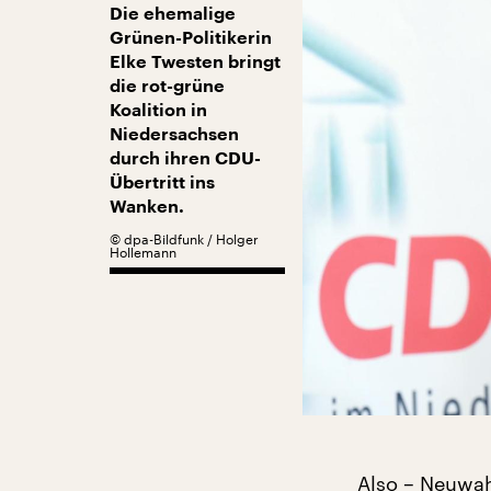
Die ehemalige
Grünen-Politikerin
Elke Twesten bringt
die rot-grüne
Koalition in
Niedersachsen
durch ihren CDU-
Übertritt ins
Wanken.
©
dpa-Bildfunk / Holger
Hollemann
Also – Neuwah