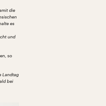
amit die
hsischen
halte es
acht und
en, so
e Landtag
ald bei