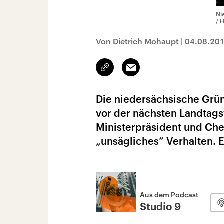
Ni
/ 
Von Dietrich Mohaupt
|
04.08.20
Link
Email
kopieren/teilen
Die niedersächsische Grü
vor der nächsten Landtags
Ministerpräsident und Chef
„unsägliches“ Verhalten. E
Aus dem Podcast
Studio 9