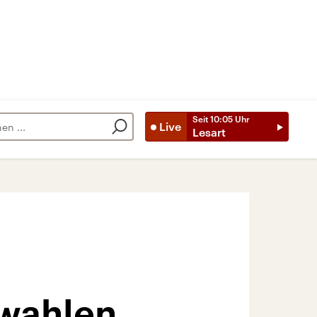
Seit
10:05
Uhr
Live
Lesart
uwahlen