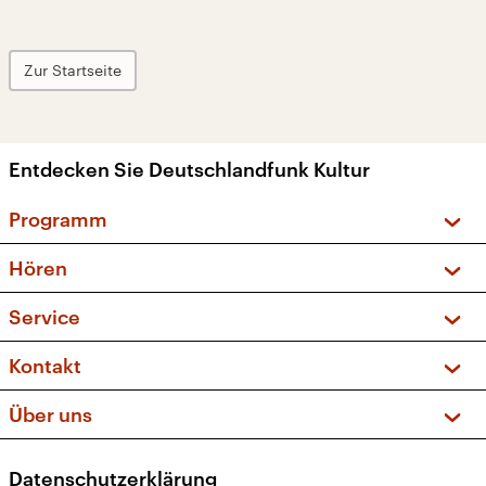
Zur Startseite
Entdecken Sie Deutschlandfunk Kultur
Programm
Vorschau und Rückschau
Hören
Sendungen und Podcasts
Livestream
Service
Musikliste
Frequenzen (UKW + DAB+)
FAQ
Kontakt
Kakadu – Das Kinderprogramm
Apps
Archiv
Hörerservice
Über uns
Newsletter
Social Media
Deutschlandradio
RSS
Datenschutzerklärung