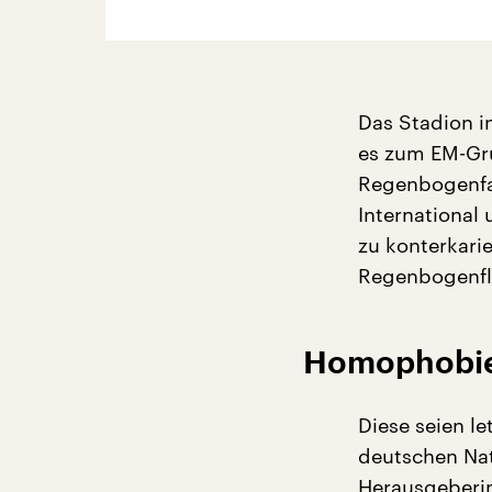
Das Stadion i
es zum EM-Gr
Regenbogenfar
International
zu konterkari
Regenbogenfla
Homophobie 
Diese seien le
deutschen Nat
Herausgeberin