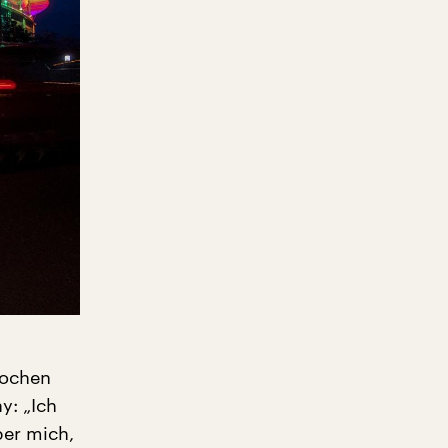
rochen
y: „Ich
ber mich,