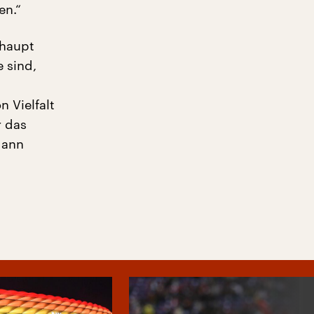
en.“
rhaupt
e sind,
 Vielfalt
r das
dann