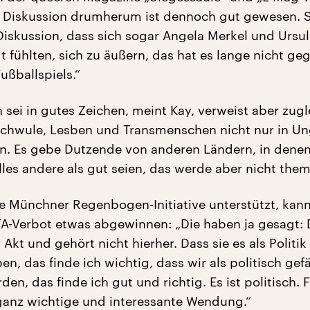
e Diskussion drumherum ist dennoch gut gewesen. S
Diskussion, dass sich sogar Angela Merkel und Ursul
t fühlten, sich zu äußern, das hat es lange nicht g
ußballspiels.“
 sei in gutes Zeichen, meint Kay, verweist aber zugl
Schwule, Lesben und Transmenschen nicht nur in Un
. Es gebe Dutzende von anderen Ländern, in denen
lles andere als gut seien, das werde aber nicht thema
e Münchner Regenbogen-Initiative unterstützt, kan
-Verbot etwas abgewinnen: „Die haben ja gesagt: D
r Akt und gehört nicht hierher. Dass sie es als Politik
en, das finde ich wichtig, dass wir als politisch gef
den, das finde ich gut und richtig. Es ist politisch. 
ganz wichtige und interessante Wendung.“