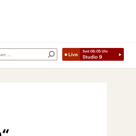
Seit
06:05
Uhr
Live
Studio 9
h“