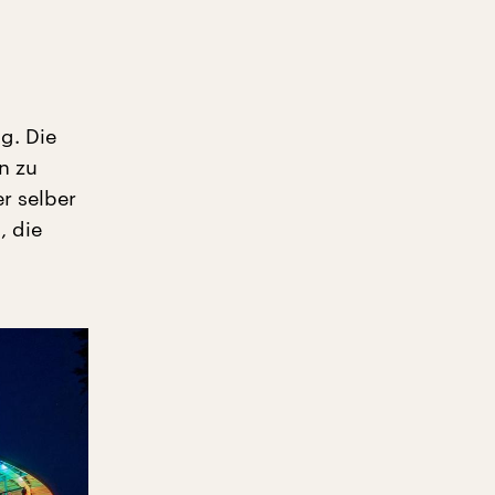
g. Die
n zu
er selber
, die