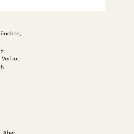
 München,
ty
s Verbot
ch
 „Aber