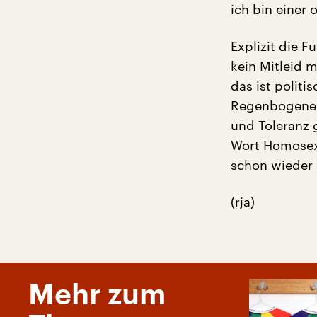
ich bin einer 
Explizit die F
kein Mitleid m
das ist politi
Regenbogenemb
und Toleranz 
Wort Homosexu
schon wieder 
(rja)
Mehr zum