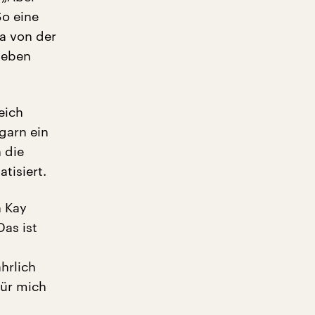
o eine
a von der
egeben
eich
garn ein
 die
tisiert.
n Kay
as ist
ährlich
Für mich