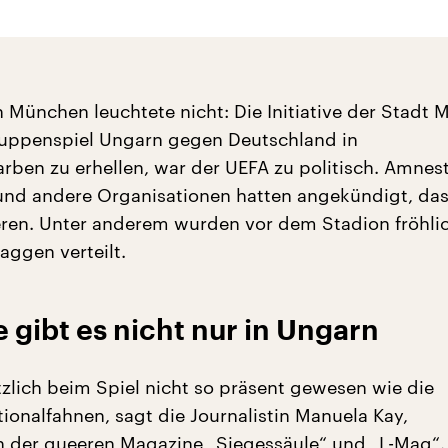
n München leuchtete nicht: Die Initiative der Stadt
uppenspiel Ungarn gegen Deutschland in
ben zu erhellen, war der UEFA zu politisch. Amnes
 und andere Organisationen hatten angekündigt, da
eren. Unter anderem wurden vor dem Stadion fröhli
ggen verteilt.
gibt es nicht nur in Ungarn
tzlich beim Spiel nicht so präsent gewesen wie die
ionalfahnen, sagt die Journalistin Manuela Kay,
 der queeren Magazine „Siegessäule“ und „L-Mag“.