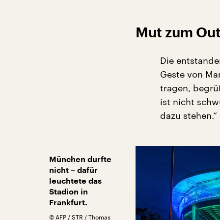
Mut zum Out
Die entstanden
Geste von Man
tragen, begrüß
ist nicht sch
dazu stehen.“
München durfte
nicht – dafür
leuchtete das
Stadion in
Frankfurt.
©
AFP / STR / Thomas