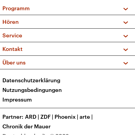
Programm
Vorschau und Rückschau
Hören
Sendungen und Podcasts
Livestream
Service
Musikliste
Frequenzen (UKW + DAB+)
FAQ
Kontakt
Kakadu – Das Kinderprogramm
Apps
Archiv
Hörerservice
Über uns
Newsletter
Social Media
Deutschlandradio
RSS
Datenschutzerklärung
Presse
Veranstaltungen
Nutzungsbedingungen
Karriere
Impressum
Transparenz
Korrekturen und Richtigstellungen
Partner
ARD
|
ZDF
|
Phoenix
|
arte
|
Barrierefreiheit
Chronik der Mauer