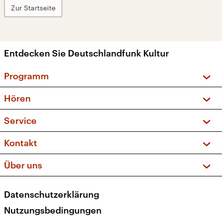
Zur Startseite
Entdecken Sie Deutschlandfunk Kultur
Programm
Vorschau und Rückschau
Hören
Sendungen und Podcasts
Livestream
Service
Musikliste
Frequenzen (UKW + DAB+)
FAQ
Kontakt
Kakadu – Das Kinderprogramm
Apps
Archiv
Hörerservice
Über uns
Newsletter
Social Media
Deutschlandradio
RSS
Datenschutzerklärung
Presse
Veranstaltungen
Nutzungsbedingungen
Karriere