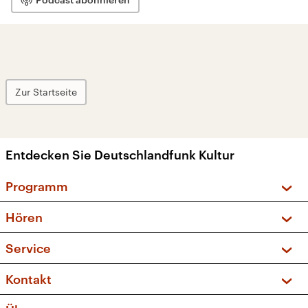
Zur Startseite
Entdecken Sie Deutschlandfunk Kultur
Programm
Vorschau und Rückschau
Hören
Sendungen und Podcasts
Livestream
Service
Musikliste
Frequenzen (UKW + DAB+)
FAQ
Kontakt
Kakadu – Das Kinderprogramm
Apps
Archiv
Hörerservice