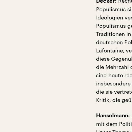
Recht
Decker:
Populismus si
Ideologien ve
Populismus ge
Traditionen in
deutschen Pol
Lafontaine, ve
diese Gegenüb
die Mehrzahl 
sind heute re
insbesondere 
die sie vertre
Kritik, die ge
Hanselmann:
mit dem Polit