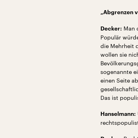
„Abgrenzen v
Man d
Decker:
Populär würde
die Mehrheit 
wollen sie ni
Bevölkerungsg
sogenannte ei
einen Seite a
gesellschaftli
Das ist populi
Hanselmann:
rechtspopulist