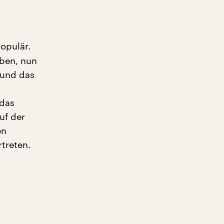
opulär.
eben, nun
 und das
 das
uf der
en
rtreten.