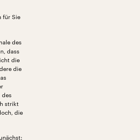
 für Sie
kmale des
n, dass
icht die
dere die
das
er
n des
 strikt
doch, die
Zunächst: