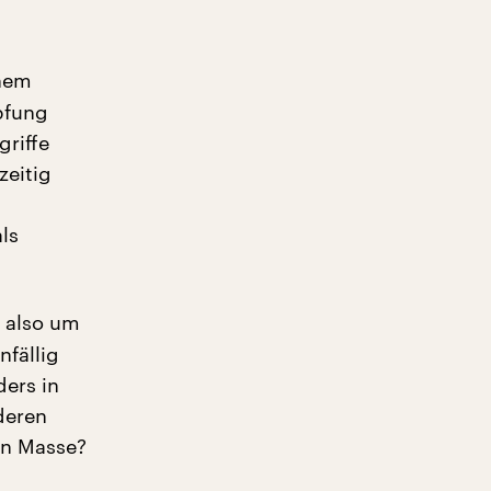
inem
mpfung
griffe
zeitig
ls
t also um
fällig
ers in
deren
ten Masse?