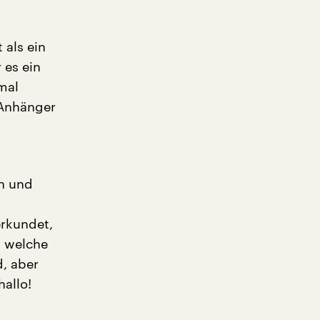
als ein
 es ein
mal
 Anhänger
in und
rkundet,
, welche
d, aber
hallo!