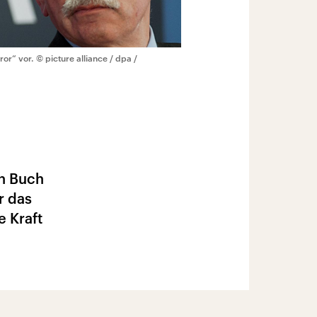
ror“ vor.
© picture alliance / dpa /
en Buch
r das
e Kraft