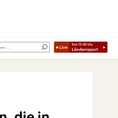
Seit
13:05
Uhr
Live
Länderreport
n, die in