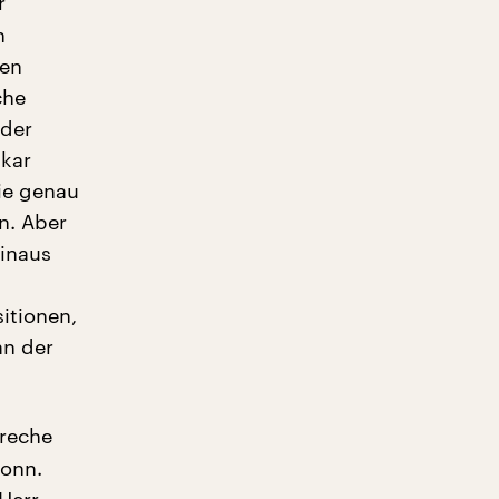
r
n
ken
che
 der
skar
Sie genau
n. Aber
hinaus
itionen,
an der
preche
Bonn.