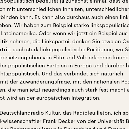
spopulistisch bedeutet ja zunächst einmal, dass de
ch mit unterschiedlichen Inhalten, unterschiedliche
rbinden kann. Es kann also durchaus auch einen lin
ben. Wir haben zum Beispiel starke linkspopulistis
 Lateinamerika. Oder wenn wir jetzt ein Beispiel aus
itik nehmen, die Linkspartei, denken Sie etwa an O
rtritt auch stark linkspopulistische Positionen, wo 
ersetzung eben von Elite und Volk erkennen könne
der populistischen Parteien in Europa und darüber 
chtspopulistisch. Und das verbindet sich natürlich
mit der Zuwanderungsfrage, mit den nationalen Pos
ten, die man jetzt neuerdings auch stark fest macht 
übt wird an der europäischen Integration.
Deutschlandradio Kultur, das Radiofeuilleton, ich s
ikwissenschaftler Frank Decker von der Universität 