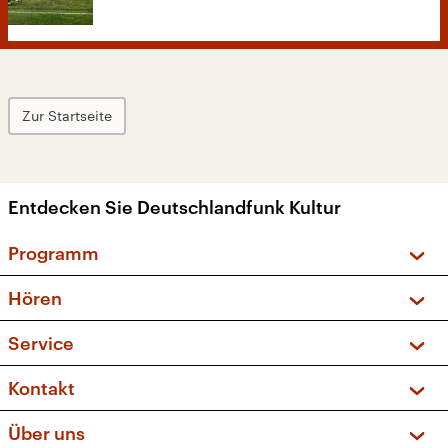
Zur Startseite
Entdecken Sie Deutschlandfunk Kultur
Programm
Vorschau und Rückschau
Hören
Sendungen und Podcasts
Livestream
Service
Musikliste
Frequenzen (UKW + DAB+)
FAQ
Kontakt
Kakadu – Das Kinderprogramm
Apps
Archiv
Hörerservice
Über uns
Newsletter