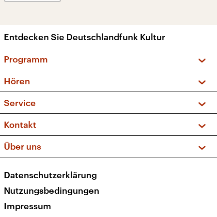
Entdecken Sie Deutschlandfunk Kultur
Programm
Vorschau und Rückschau
Hören
Sendungen und Podcasts
Livestream
Service
Musikliste
Frequenzen (UKW + DAB+)
FAQ
Kontakt
Kakadu – Das Kinderprogramm
Apps
Archiv
Hörerservice
Über uns
Newsletter
Social Media
Deutschlandradio
RSS
Datenschutzerklärung
Presse
Veranstaltungen
Nutzungsbedingungen
Karriere
Impressum
Transparenz