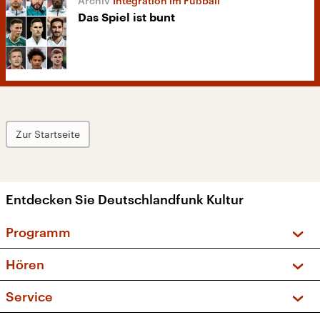
Integration im Fußball
Das Spiel ist bunt
Zur Startseite
Entdecken Sie Deutschlandfunk Kultur
Programm
Vorschau und Rückschau
Hören
Sendungen und Podcasts
Livestream
Service
Musikliste
Frequenzen (UKW + DAB+)