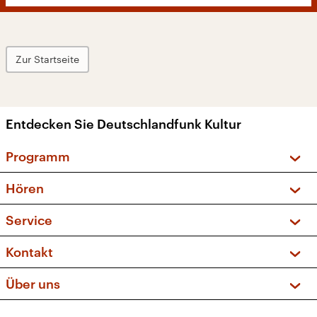
Zur Startseite
Entdecken Sie Deutschlandfunk Kultur
Programm
Vorschau und Rückschau
Hören
Sendungen und Podcasts
Livestream
Service
Musikliste
Frequenzen (UKW + DAB+)
FAQ
Kontakt
Kakadu – Das Kinderprogramm
Apps
Archiv
Hörerservice
Über uns
Newsletter
Social Media
Deutschlandradio
RSS