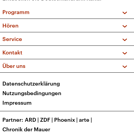
Programm
Vorschau und Rückschau
Hören
Sendungen und Podcasts
Livestream
Service
Musikliste
Frequenzen (UKW + DAB+)
FAQ
Kontakt
Kakadu – Das Kinderprogramm
Apps
Archiv
Hörerservice
Über uns
Newsletter
Social Media
Deutschlandradio
RSS
Datenschutzerklärung
Presse
Veranstaltungen
Nutzungsbedingungen
Karriere
Impressum
Transparenz
Korrekturen und Richtigstellungen
Partner
ARD
|
ZDF
|
Phoenix
|
arte
|
Barrierefreiheit
Chronik der Mauer