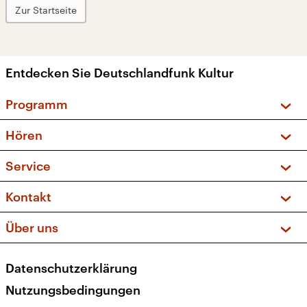
Zur Startseite
Entdecken Sie Deutschlandfunk Kultur
Programm
Vorschau und Rückschau
Hören
Sendungen und Podcasts
Livestream
Service
Musikliste
Frequenzen (UKW + DAB+)
FAQ
Kontakt
Kakadu – Das Kinderprogramm
Apps
Archiv
Hörerservice
Über uns
Newsletter
Social Media
Deutschlandradio
RSS
Datenschutzerklärung
Presse
Veranstaltungen
Nutzungsbedingungen
Karriere