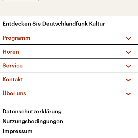
Entdecken Sie Deutschlandfunk Kultur
Programm
Vorschau und Rückschau
Hören
Sendungen und Podcasts
Livestream
Service
Musikliste
Frequenzen (UKW + DAB+)
FAQ
Kontakt
Kakadu – Das Kinderprogramm
Apps
Archiv
Hörerservice
Über uns
Newsletter
Social Media
Deutschlandradio
RSS
Datenschutzerklärung
Presse
Veranstaltungen
Nutzungsbedingungen
Karriere
Impressum
Transparenz