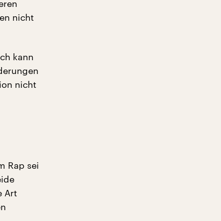
eren
ben nicht
ich kann
nderungen
ion nicht
m Rap sei
eide
e Art
en