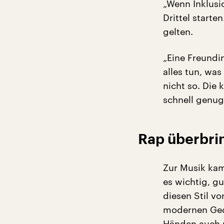
„Wenn Inklusi
Drittel starten
gelten.
„Eine Freundin
alles tun, wa
nicht so. Die 
schnell genug
Rap überbri
Zur Musik kam 
es wichtig, g
diesen Stil vo
modernen Gedi
Händen auch 