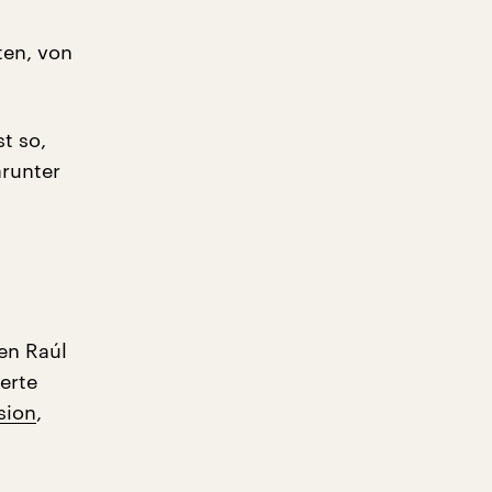
ten, von
t so,
arunter
en Raúl
erte
sion
,