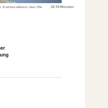
32:10 Minuten
r.
© picture alliance / dpa | Ole
ner
rung