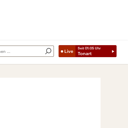
Seit
01:05
Uhr
Live
Tonart