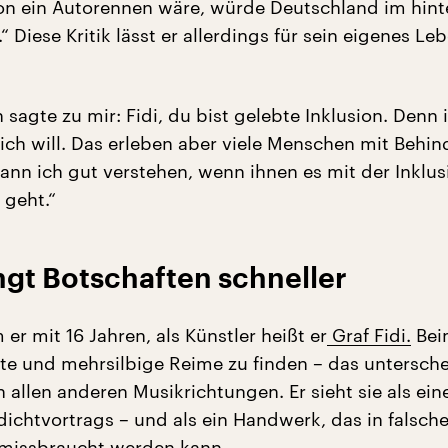
on ein Autorennen wäre, würde Deutschland im hint
.“ Diese Kritik lässt er allerdings für sein eigenes Le
 sagte zu mir: Fidi, du bist gelebte Inklusion. Denn 
s ich will. Das erleben aber viele Menschen mit Behi
kann ich gut verstehen, wenn ihnen es mit der Inklus
 geht.“
ngt Botschaften schneller
er mit 16 Jahren, als Künstler heißt er
Graf Fidi.
Bei
ute und mehrsilbige Reime zu finden – das untersch
n allen anderen Musikrichtungen. Er sieht sie als ein
chtvortrags – und als ein Handwerk, das in falsch
missbraucht werden kann.