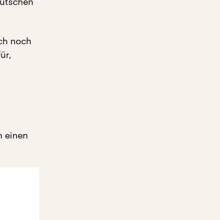
eutschen
ch noch
ür,
h einen