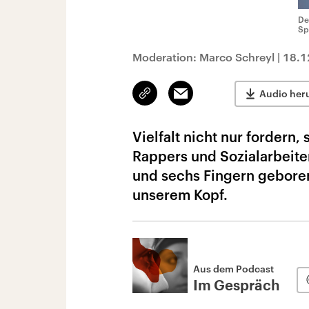
De
Sp
Moderation: Marco Schreyl
|
18.1
Link
Email
Audio her
kopieren/teilen
Vielfalt nicht nur fordern,
Rappers und Sozialarbeite
und sechs Fingern geboren 
unserem Kopf.
Aus dem Podcast
Im Gespräch