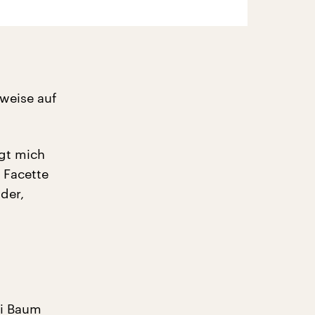
lweise auf
igt mich
 Facette
der,
di Baum