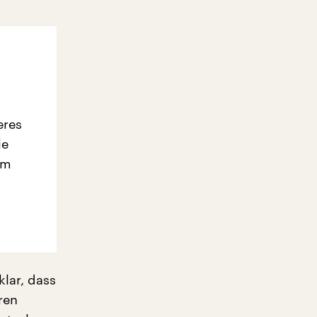
eres
ie
em
klar, dass
ren