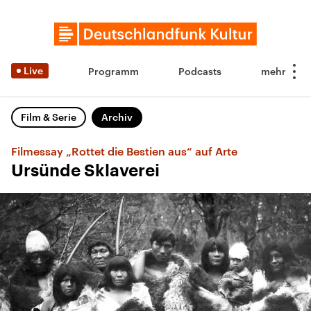
Live
Programm
Podcasts
Film & Serie
Archiv
Filmessay „Rottet die Bestien aus“ auf Arte
Ursünde Sklaverei