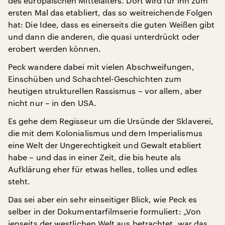
des europäischen Mittelalters. Dort wird für ihn zum
ersten Mal das etabliert, das so weitreichende Folgen
hat: Die Idee, dass es einerseits die guten Weißen gibt
und dann die anderen, die quasi unterdrückt oder
erobert werden können.
Peck wandere dabei mit vielen Abschweifungen,
Einschüben und Schachtel-Geschichten zum
heutigen strukturellen Rassismus
–
vor allem, aber
nicht nur
–
in den USA.
Es gehe dem Regisseur um die Ursünde der Sklaverei,
die mit dem Kolonialismus und dem Imperialismus
eine Welt der Ungerechtigkeit und Gewalt etabliert
habe
–
und das in einer Zeit, die bis heute als
Aufklärung eher für etwas helles, tolles und edles
steht.
Das sei aber ein sehr einseitiger Blick, wie Peck es
selber in der Dokumentarfilmserie formuliert: „Von
jenseits der westlichen Welt aus betrachtet, war das