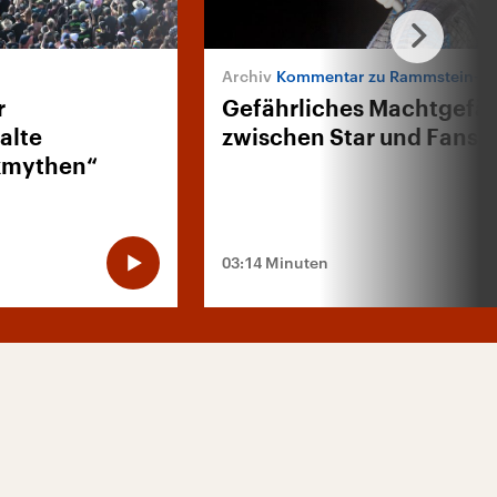
Kommentar zu Rammstein-S
r
Gefährliches Machtgefäl
alte
zwischen Star und Fans
ckmythen“
03:14 Minuten