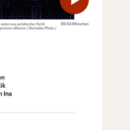
05:54 Minuten
eien aus juristischer Sicht
picture alliance / Gonzales Photo /
en
ik
n Ina