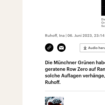
Di
Or
Se
Ruhoff, Ina
|
06. Juni 2023, 23:14
Link
Email
Audio her
kopieren/teilen
Die Münchner Grünen haben
geratene Row Zero auf Ram
solche Auflagen verhänge, 
Ruhoff.