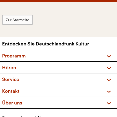
Zur Startseite
Entdecken Sie Deutschlandfunk Kultur
Programm
Vorschau und Rückschau
Hören
Sendungen und Podcasts
Livestream
Service
Musikliste
Frequenzen (UKW + DAB+)
FAQ
Kontakt
Kakadu – Das Kinderprogramm
Apps
Archiv
Hörerservice
Über uns
Newsletter
Social Media
Deutschlandradio
RSS