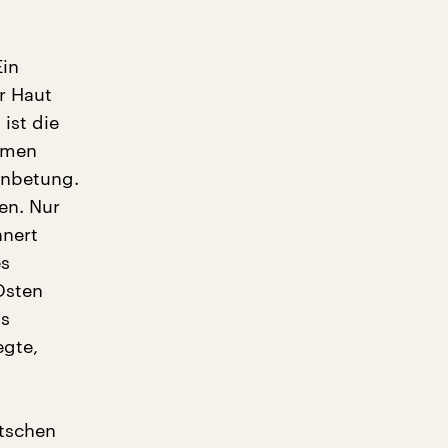
Ein
r Haut
ist die
lumen
Anbetung.
en. Nur
nnert
es
Osten
ls
egte,
utschen