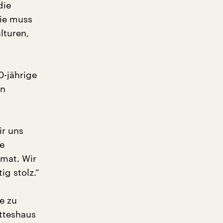
die
sie muss
lturen,
0-jährige
an
ir uns
e
mat. Wir
ig stolz.“
e zu
tteshaus