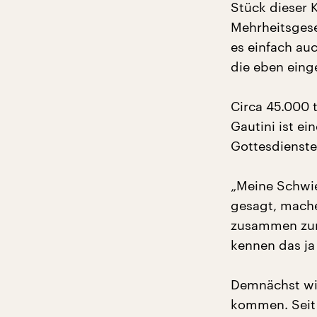
Stück dieser K
Mehrheitsgese
es einfach au
die eben einge
Circa 45.000 
Gautini ist e
Gottesdienste
„Meine Schwie
gesagt, mache
zusammen zum 
kennen das ja 
Demnächst wi
kommen. Seit