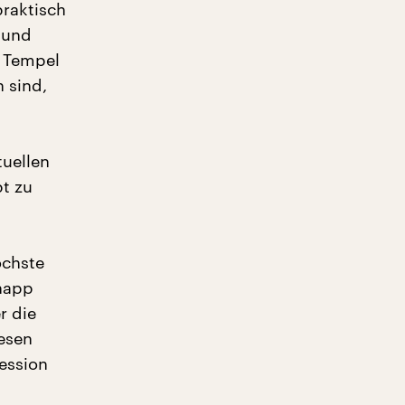
praktisch
 und
n Tempel
 sind,
tuellen
pt zu
öchste
knapp
r die
esen
ession