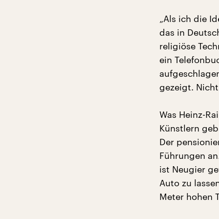
„Als ich die I
das in Deutsc
religiöse Tec
ein Telefonbu
aufgeschlagen
gezeigt. Nich
Was Heinz-Rai
Künstlern geb
Der pensionie
Führungen an.
ist Neugier ge
Auto zu lasse
Meter hohen 