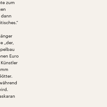
ute zum
gen
h dann
tisches.“
hänger
e „der,
mpelbau
onen Euro
 Künstler
Hamm
Götter.
 während
ird.
Paskaran