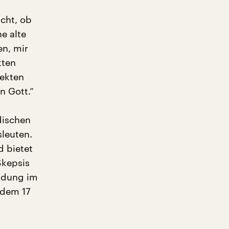
icht, ob
e alte
en, mir
kten
tekten
n Gott.“
dischen
sleuten.
d bietet
Skepsis
eidung im
 dem 17