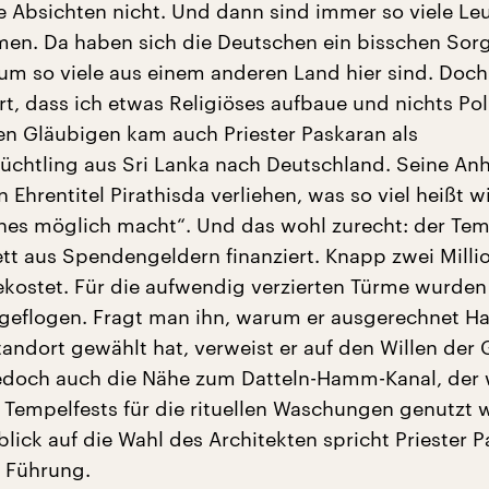
 Absichten nicht. Und dann sind immer so viele Le
en. Da haben sich die Deutschen ein bisschen Sor
m so viele aus einem anderen Land hier sind. Doc
rt, dass ich etwas Religiöses aufbaue und nichts Poli
en Gläubigen kam auch Priester Paskaran als
lüchtling aus Sri Lanka nach Deutschland. Seine An
Ehrentitel Pirathisda verliehen, was so viel heißt wi
hes möglich macht“. Und das wohl zurecht: der Te
t aus Spendengeldern finanziert. Knapp zwei Milli
ekostet. Für die aufwendig verzierten Türme wurden
ngeflogen. Fragt man ihn, warum er ausgerechnet 
andort gewählt hat, verweist er auf den Willen der 
jedoch auch die Nähe zum Datteln-Hamm-Kanal, der
n Tempelfests für die rituellen Waschungen genutzt w
lick auf die Wahl des Architekten spricht Priester 
r Führung.