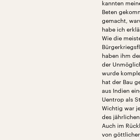
kannten meine
Beten gekomm
gemacht, waru
habe ich erklä
Wie die meist
Bürgerkriegsf
haben ihm den 
der Unmöglic
wurde komplet
hat der Bau g
aus Indien ei
Uentrop als St
Wichtig war 
des jährliche
Auch im Rückb
von göttliche