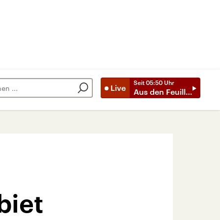
Seit
05:50
Uhr
Live
Aus den Feuilletons
biet