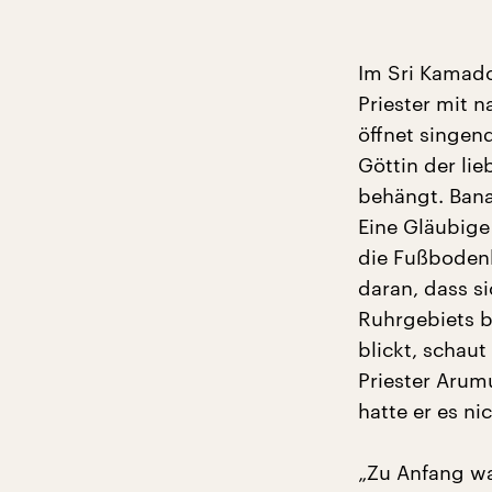
Im Sri Kamadc
Priester mit 
öffnet singend
Göttin der li
behängt. Ban
Eine Gläubige
die Fußbodenh
daran, dass s
Ruhrgebiets b
blickt, schau
Priester Arum
hatte er es nic
„Zu Anfang wa