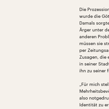
Die Prozessio
wurde die Göt
Damals sorgte
Ärger unter d
anderen Probl
müssen sie str
per Zeitungsa
Zusagen, die 
in seiner Stad
ihn zu seiner 
„Für mich stel
Mehrheitsbevö
also notgedru
Identität zu e