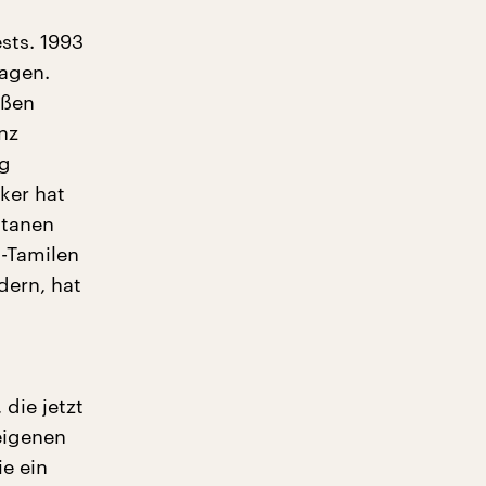
sts. 1993
ragen.
oßen
nz
rg
ker hat
ntanen
l-Tamilen
dern, hat
die jetzt
eigenen
ie ein