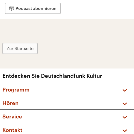
Podcast abonnieren
Zur Startseite
Entdecken Sie Deutschlandfunk Kultur
Programm
Vorschau und Rückschau
Hören
Sendungen und Podcasts
Livestream
Service
Musikliste
Frequenzen (UKW + DAB+)
FAQ
Kontakt
Kakadu – Das Kinderprogramm