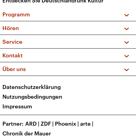
Entdecken Sie Deutschlandfunk Kultur
Programm
Vorschau und Rückschau
Hören
Sendungen und Podcasts
Livestream
Service
Musikliste
Frequenzen (UKW + DAB+)
FAQ
Kontakt
Kakadu – Das Kinderprogramm
Apps
Archiv
Hörerservice
Über uns
Newsletter
Social Media
Deutschlandradio
RSS
Datenschutzerklärung
Presse
Veranstaltungen
Nutzungsbedingungen
Karriere
Impressum
Transparenz
Korrekturen und Richtigstellungen
Partner
ARD
|
ZDF
|
Phoenix
|
arte
|
Barrierefreiheit
Chronik der Mauer