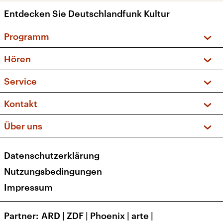
Entdecken Sie Deutschlandfunk Kultur
Programm
Vorschau und Rückschau
Hören
Sendungen und Podcasts
Livestream
Service
Musikliste
Frequenzen (UKW + DAB+)
FAQ
Kontakt
Kakadu – Das Kinderprogramm
Apps
Archiv
Hörerservice
Über uns
Newsletter
Social Media
Deutschlandradio
RSS
Datenschutzerklärung
Presse
Veranstaltungen
Nutzungsbedingungen
Karriere
Impressum
Transparenz
Korrekturen und Richtigstellungen
Partner
ARD
|
ZDF
|
Phoenix
|
arte
|