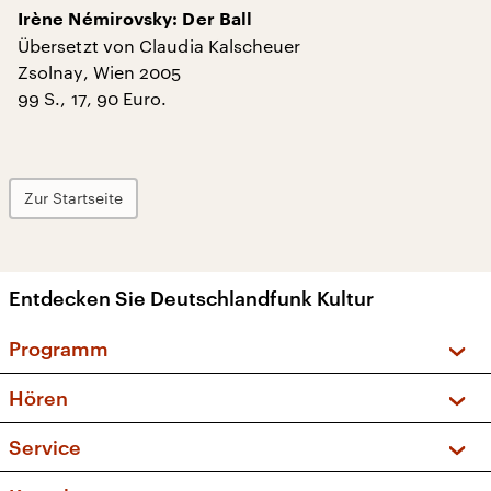
Irène Némirovsky: Der Ball
Übersetzt von Claudia Kalscheuer
Zsolnay, Wien 2005
99 S., 17, 90 Euro.
Zur Startseite
Entdecken Sie Deutschlandfunk Kultur
Programm
Vorschau und Rückschau
Hören
Sendungen und Podcasts
Livestream
Service
Musikliste
Frequenzen (UKW + DAB+)
FAQ