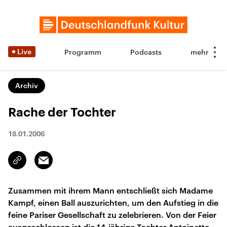
Live
Programm
Podcasts
Archiv
Rache der Tochter
18.01.2006
Email
Link
kopieren/teilen
Zusammen mit ihrem Mann entschließt sich Madame
Kampf, einen Ball auszurichten, um den Aufstieg in die
feine Pariser Gesellschaft zu zelebrieren. Von der Feier
ausgeschlossen ist die 14-jährige Tochter Antoinette.