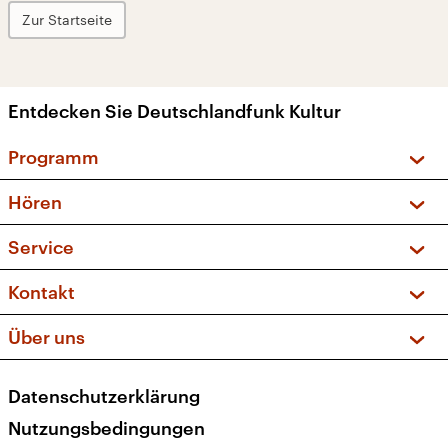
Zur Startseite
Entdecken Sie Deutschlandfunk Kultur
Programm
Vorschau und Rückschau
Hören
Sendungen und Podcasts
Livestream
Service
Musikliste
Frequenzen (UKW + DAB+)
FAQ
Kontakt
Kakadu – Das Kinderprogramm
Apps
Archiv
Hörerservice
Über uns
Newsletter
Social Media
Deutschlandradio
RSS
Datenschutzerklärung
Presse
Veranstaltungen
Nutzungsbedingungen
Karriere