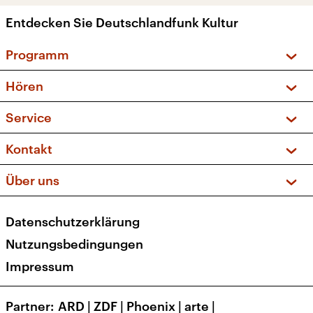
Entdecken Sie Deutschlandfunk Kultur
Programm
Vorschau und Rückschau
Hören
Sendungen und Podcasts
Livestream
Service
Musikliste
Frequenzen (UKW + DAB+)
FAQ
Kontakt
Kakadu – Das Kinderprogramm
Apps
Archiv
Hörerservice
Über uns
Newsletter
Social Media
Deutschlandradio
RSS
Datenschutzerklärung
Presse
Veranstaltungen
Nutzungsbedingungen
Karriere
Impressum
Transparenz
Korrekturen und Richtigstellungen
Partner
ARD
|
ZDF
|
Phoenix
|
arte
|