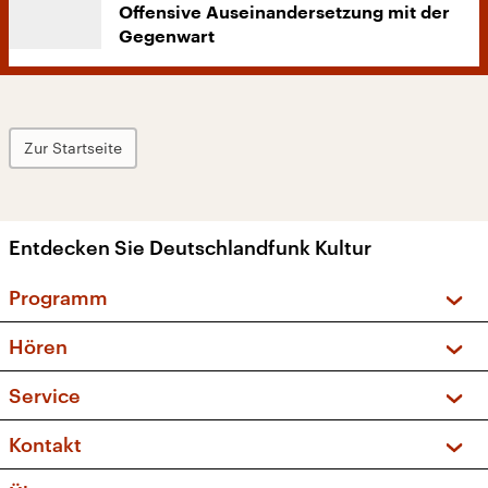
Offensive Auseinandersetzung mit der
Gegenwart
Zur Startseite
Entdecken Sie Deutschlandfunk Kultur
Programm
Vorschau und Rückschau
Hören
Sendungen und Podcasts
Livestream
Service
Musikliste
Frequenzen (UKW + DAB+)
FAQ
Kontakt
Kakadu – Das Kinderprogramm
Apps
Archiv
Hörerservice