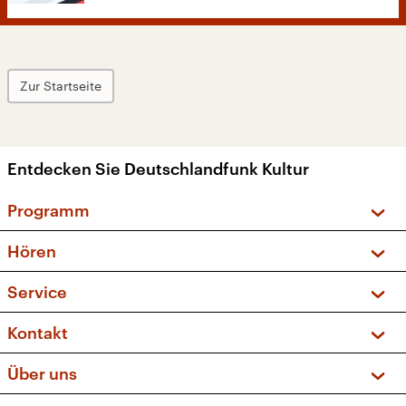
Zur Startseite
Entdecken Sie Deutschlandfunk Kultur
Programm
Vorschau und Rückschau
Hören
Sendungen und Podcasts
Livestream
Service
Musikliste
Frequenzen (UKW + DAB+)
FAQ
Kontakt
Kakadu – Das Kinderprogramm
Apps
Archiv
Hörerservice
Über uns
Newsletter
Social Media