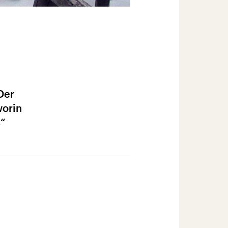
Der
worin
s“