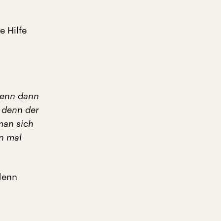
e Hilfe
 denn dann
 denn der
man sich
on mal
denn