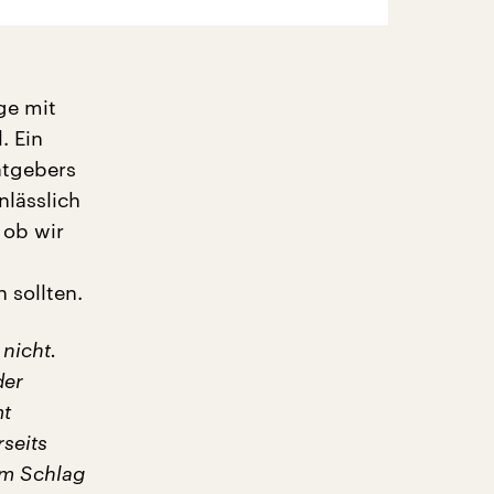
ge mit
. Ein
atgebers
nlässlich
 ob wir
s
 sollten.
nicht.
der
mt
rseits
em Schlag