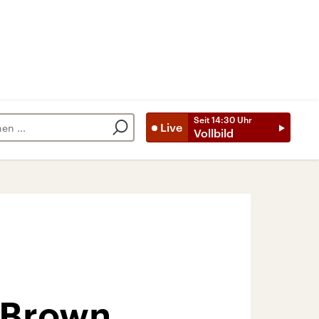
Seit
14:30
Uhr
Live
Vollbild
e Brown