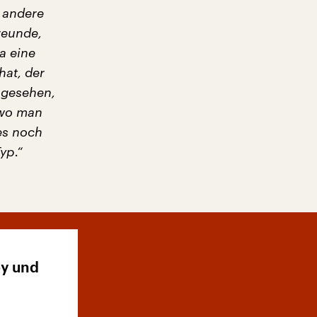
 andere
reunde,
pa eine
hat, der
angesehen,
 wo man
 es noch
yp.“
py und