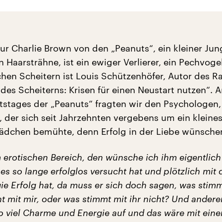
ur Charlie Brown von den „Peanuts“, ein kleiner Jun
n Haarsträhne, ist ein ewiger Verlierer, ein Pechvogel
chen Scheitern ist Louis Schützenhöfer, Autor des R
es Scheiterns: Krisen für einen Neustart nutzen“. A
tstages der „Peanuts“ fragten wir den Psychologen,
, der sich seit Jahrzehnten vergebens um ein kleine
ädchen bemühte, denn Erfolg in der Liebe wünschen
 erotischen Bereich, den wünsche ich ihm eigentlich 
s so lange erfolglos versucht hat und plötzlich mit 
ie Erfolg hat, da muss er sich doch sagen, was stim
ht mit mir, oder was stimmt mit ihr nicht? Und andere
so viel Charme und Energie auf und das wäre mit ein