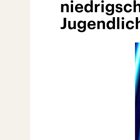
niedrigsc
Jugendlic