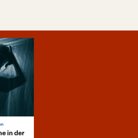
en
e in der