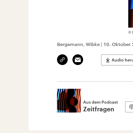
© 
Bergemann, Wibke
|
10. Oktober 
Link
Email
Audio her
kopieren/teilen
Aus dem Podcast
Zeitfragen