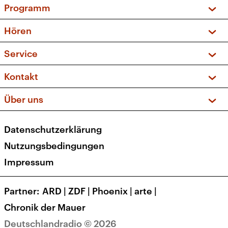
Programm
Vorschau und Rückschau
Hören
Sendungen und Podcasts
Livestream
Service
Musikliste
Frequenzen (UKW + DAB+)
FAQ
Kontakt
Kakadu – Das Kinderprogramm
Apps
Archiv
Hörerservice
Über uns
Newsletter
Social Media
Deutschlandradio
RSS
Datenschutzerklärung
Presse
Veranstaltungen
Nutzungsbedingungen
Karriere
Impressum
Transparenz
Korrekturen und Richtigstellungen
Partner
ARD
|
ZDF
|
Phoenix
|
arte
|
Barrierefreiheit
Chronik der Mauer
Deutschlandradio © 2026