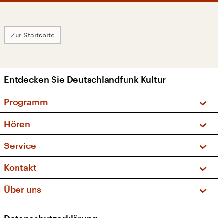
Zur Startseite
Entdecken Sie Deutschlandfunk Kultur
Programm
Vorschau und Rückschau
Hören
Sendungen und Podcasts
Livestream
Service
Musikliste
Frequenzen (UKW + DAB+)
FAQ
Kontakt
Kakadu – Das Kinderprogramm
Apps
Archiv
Hörerservice
Über uns
Newsletter
Social Media
Deutschlandradio
RSS