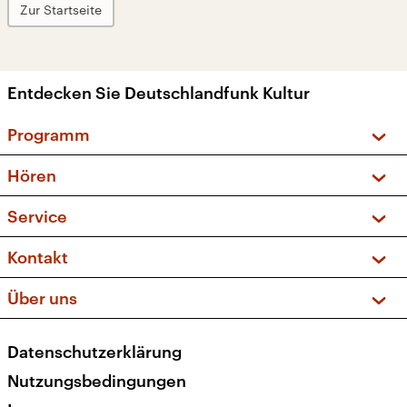
Zur Startseite
Entdecken Sie Deutschlandfunk Kultur
Programm
Vorschau und Rückschau
Hören
Sendungen und Podcasts
Livestream
Service
Musikliste
Frequenzen (UKW + DAB+)
FAQ
Kontakt
Kakadu – Das Kinderprogramm
Apps
Archiv
Hörerservice
Über uns
Newsletter
Social Media
Deutschlandradio
RSS
Datenschutzerklärung
Presse
Veranstaltungen
Nutzungsbedingungen
Karriere