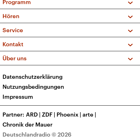
Programm
Vorschau und Rückschau
Hören
Sendungen und Podcasts
Livestream
Service
Musikliste
Frequenzen (UKW + DAB+)
FAQ
Kontakt
Kakadu – Das Kinderprogramm
Apps
Archiv
Hörerservice
Über uns
Newsletter
Social Media
Deutschlandradio
RSS
Datenschutzerklärung
Presse
Veranstaltungen
Nutzungsbedingungen
Karriere
Impressum
Transparenz
Korrekturen und Richtigstellungen
Partner
ARD
|
ZDF
|
Phoenix
|
arte
|
Barrierefreiheit
Chronik der Mauer
Deutschlandradio © 2026