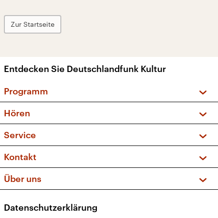
Zur Startseite
Entdecken Sie Deutschlandfunk Kultur
Programm
Vorschau und Rückschau
Hören
Sendungen und Podcasts
Livestream
Service
Musikliste
Frequenzen (UKW + DAB+)
FAQ
Kontakt
Kakadu – Das Kinderprogramm
Apps
Archiv
Hörerservice
Über uns
Newsletter
Social Media
Deutschlandradio
RSS
Datenschutzerklärung
Presse
Veranstaltungen