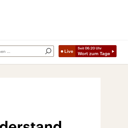
Seit
06:20
Uhr
Live
Wort zum Tage
derstand