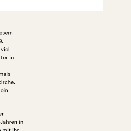
diesem
9.
viel
ter in
mals
irche.
 ein
er
-Jahren in
 mit ihr