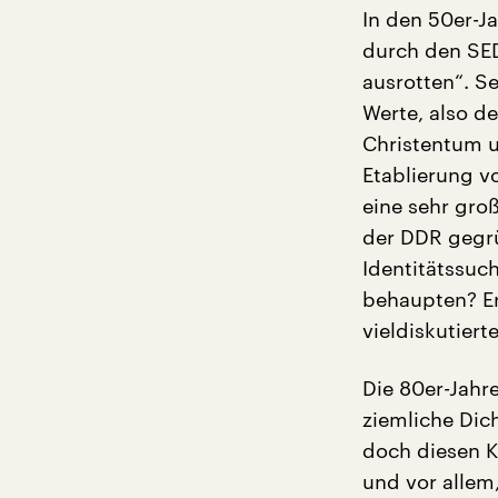
In den 50er-J
durch den SED
ausrotten“. S
Werte, also d
Christentum u
Etablierung v
eine sehr gro
der DDR gegrü
Identitätssuch
behaupten? Er
vieldiskutiert
Die 80er-Jahr
ziemliche Dic
doch diesen Ku
und vor allem,