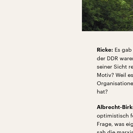
Es gab 
Ricke:
der DDR waren
seiner Sicht 
Motiv? Weil e
Organisatione
hat?
Albrecht-Birk
optimistisch f
Frage, was eig
sah die marxis