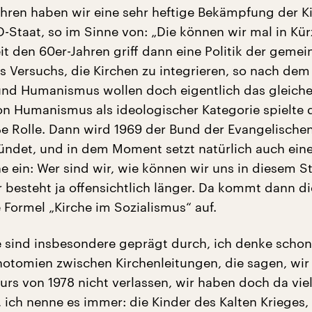
ahren haben wir eine sehr heftige Bekämpfung der K
-Staat, so im Sinne von: „Die können wir mal in Kür
eit den 60er-Jahren griff dann eine Politik der geme
es Versuchs, die Kirchen zu integrieren, so nach dem
nd Humanismus wollen doch eigentlich das gleiche.
on Humanismus als ideologischer Kategorie spielte 
ße Rolle. Dann wird 1969 der Bund der Evangelische
ndet, und in dem Moment setzt natürlich auch ein
e ein: Wer sind wir, wie können wir uns in diesem S
 besteht ja offensichtlich länger. Da kommt dann di
e Formel „Kirche im Sozialismus“ auf.
e sind insbesondere geprägt durch, ich denke schon
hotomien zwischen Kirchenleitungen, die sagen, wir
rs von 1978 nicht verlassen, wir haben doch da viel
 ich nenne es immer: die Kinder des Kalten Krieges,