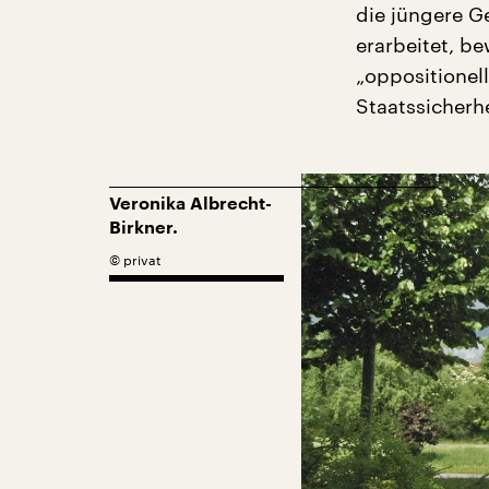
die jüngere G
erarbeitet, b
„oppositionell
Staatssicherhe
Veronika Albrecht-
Birkner.
©
privat