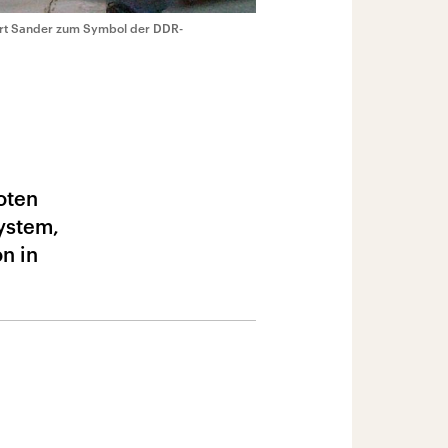
bert Sander zum Symbol der DDR-
oten
ystem,
n in