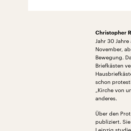
Christopher R
Jahr 30 Jahre 
November, abe
Bewegung. Da w
Briefkästen ve
Hausbriefkäst
schon protest
„Kirche von un
anderes.
Über den Prot
publiziert. Si
Leipzig studie