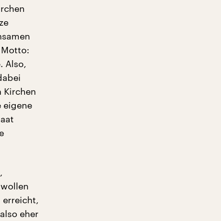
irchen
ze
insamen
 Motto:
 Also,
dabei
n Kirchen
e eigene
taat
e
,
 wollen
 erreicht,
 also eher