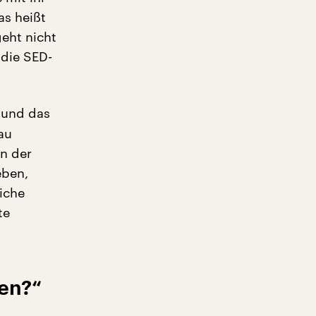
as heißt
geht nicht
 die SED-
 und das
au
in der
eben,
liche
te
ten?“