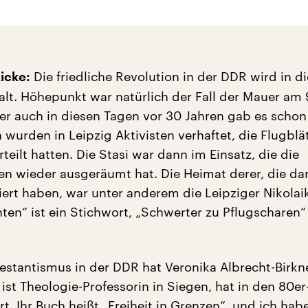
Die friedliche Revolution in der DDR wird in 
icke:
alt. Höhepunkt war natürlich der Fall der Mauer am 
r auch in diesen Tagen vor 30 Jahren gab es schon 
urden in Leipzig Aktivisten verhaftet, die Flugblät
rteilt hatten. Die Stasi war dann im Einsatz, die die
en wieder ausgeräumt hat. Die Heimat derer, die da
iert haben, war unter anderem die Leipziger Nikolaik
ten“ ist ein Stichwort, „Schwerter zu Pflugscharen“
estantismus in der DDR hat Veronika Albrecht-Birkn
e ist Theologie-Professorin in Siegen, hat in den 80er
rt. Ihr Buch heißt „Freiheit in Grenzen“, und ich habe