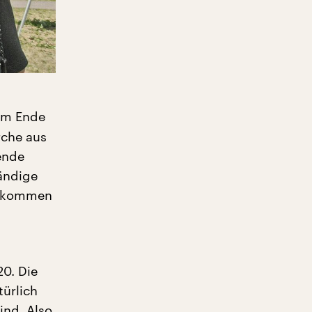
 am Ende
rche aus
ende
tändige
 bekommen
20. Die
türlich
ind. Also