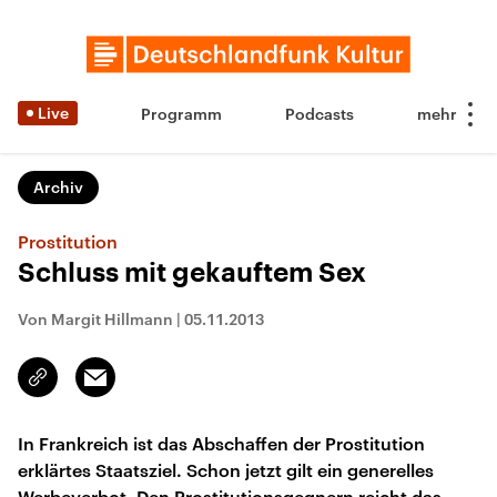
Live
Programm
Podcasts
Archiv
Prostitution
Schluss mit gekauftem Sex
Von Margit Hillmann
|
05.11.2013
Email
Link
kopieren/teilen
In Frankreich ist das Abschaffen der Prostitution
erklärtes Staatsziel. Schon jetzt gilt ein generelles
Werbeverbot. Den Prostitutionsgegnern reicht das