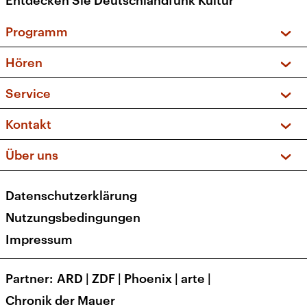
Entdecken Sie Deutschlandfunk Kultur
Programm
Vorschau und Rückschau
Hören
Sendungen und Podcasts
Livestream
Service
Musikliste
Frequenzen (UKW + DAB+)
FAQ
Kontakt
Kakadu – Das Kinderprogramm
Apps
Archiv
Hörerservice
Über uns
Newsletter
Social Media
Deutschlandradio
RSS
Datenschutzerklärung
Presse
Veranstaltungen
Nutzungsbedingungen
Karriere
Impressum
Transparenz
Korrekturen und Richtigstellungen
Partner
ARD
|
ZDF
|
Phoenix
|
arte
|
Barrierefreiheit
Chronik der Mauer