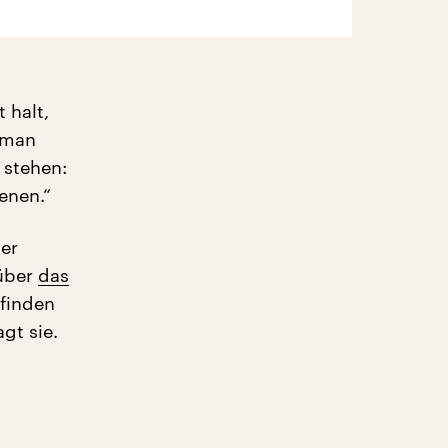
 halt,
e man
 stehen:
ienen.“
er
 über
das
finden
gt sie.