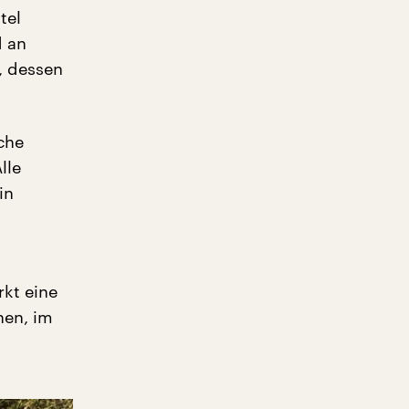
tel
d an
, dessen
che
lle
in
n
rkt eine
nen, im