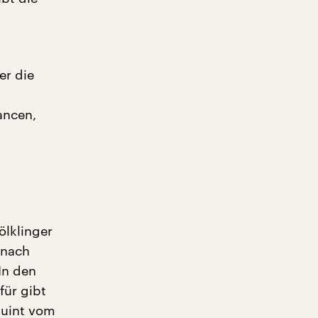
er die
ancen,
ölklinger
 nach
In den
für gibt
 Quint vom