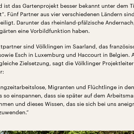
d ist das Gartenprojekt besser bekannt unter dem Ti
t“. Fünf Partner aus vier verschiedenen Ländern sin
teiligt. Darunter das rheinland-pfälzische Andernach
gärten eine Vorbildfunktion haben.
ktpartner sind Völklingen im Saarland, das französis
wie Esch in Luxemburg und Haccourt in Belgien. A
gleiche Zielsetzung, sagt die Völklinger Projektleiter
r:
angzeitarbeitslose, Migranten und Flüchtlinge in de
s so einspannen, dass sie später auf dem Arbeitsma
en und dieses Wissen, das sie sich bei uns aneig
zuwenden.“