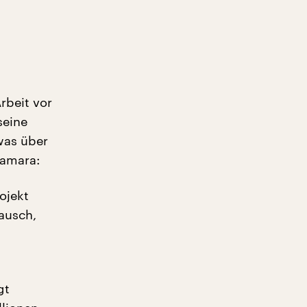
rbeit vor
seine
was über
Tamara:
ojekt
ausch,
gt