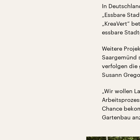
In Deutschlan
„Essbare Stad
„KreaVert“ be
essbare Stadt
Weitere Proje
Saargemünd so
verfolgen die 
Susann Grego
„Wir wollen L
Arbeitsprozes
Chance bekomm
Gartenbau an