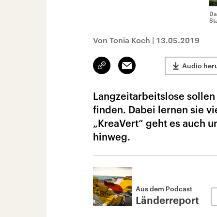
Da
St
Von Tonia Koch
|
13.05.2019
Link
Email
Audio her
kopieren/teilen
Langzeitarbeitslose solle
finden. Dabei lernen sie v
„KreaVert“ geht es auch u
hinweg.
Aus dem Podcast
Länderreport